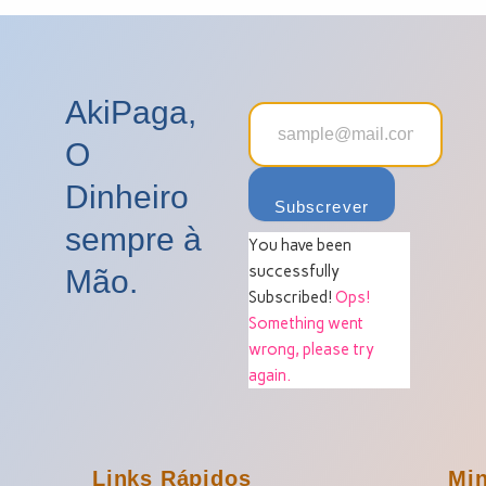
AkiPaga,
O
Dinheiro
Subscrever
sempre à
You have been
successfully
Mão.
Subscribed!
Ops!
Something went
wrong, please try
again.
Links Rápidos
Mi