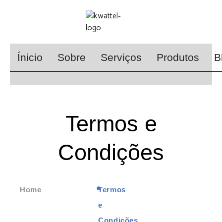
Skip
to
content
Ínicio
Sobre
Serviços
Produtos
B
Termos e
Condições
Home
Termos
e
Condições