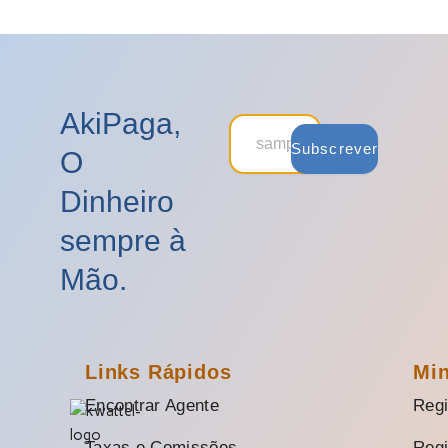
AkiPaga,
Subscrever
O
Dinheiro
sempre à
Mão.
Links Rápidos
Mi
Encontrar Agente
Regi
Taxas e Comissões
Regi