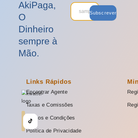
AkiPaga,
Subscrever
O
Dinheiro
sempre à
Mão.
Links Rápidos
Mi
Encontrar Agente
Regi
Taxas e Comissões
Regi
Termos e Condições
Política de Privacidade