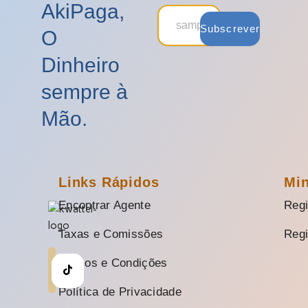
AkiPaga,
Subscrever
O
Dinheiro
sempre à
Mão.
Links Rápidos
Mi
Encontrar Agente
Regi
Taxas e Comissões
Regi
Termos e Condições
Política de Privacidade