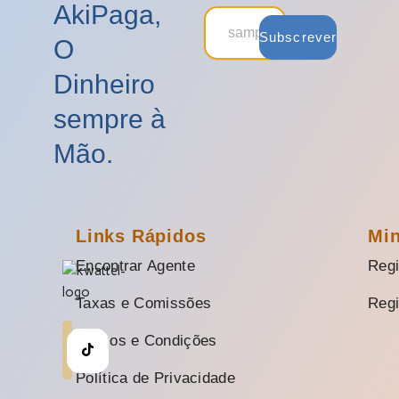
AkiPaga,
Subscrever
O
Dinheiro
sempre à
Mão.
Links Rápidos
Mi
Encontrar Agente
Regi
Taxas e Comissões
Regi
Termos e Condições
Política de Privacidade