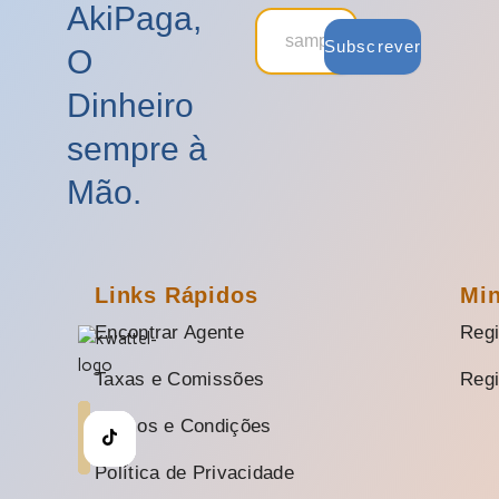
AkiPaga,
Subscrever
O
Dinheiro
sempre à
Mão.
Links Rápidos
Mi
Encontrar Agente
Regi
Taxas e Comissões
Regi
Termos e Condições
Política de Privacidade