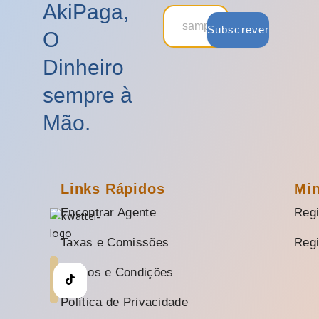
AkiPaga,
Subscrever
O
Dinheiro
sempre à
Mão.
Links Rápidos
Mi
Encontrar Agente
Regi
Taxas e Comissões
Regi
Termos e Condições
Política de Privacidade