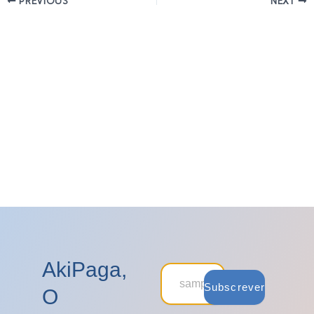
PREVIOUS
NEXT
AkiPaga,
Subscrever
O