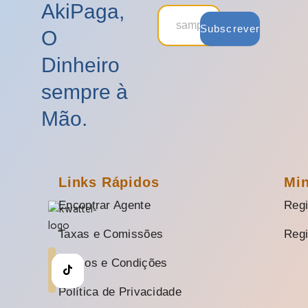
AkiPaga,
Subscrever
O
Dinheiro
sempre à
Mão.
Links Rápidos
Mi
Encontrar Agente
Regi
Taxas e Comissões
Regi
Termos e Condições
Política de Privacidade