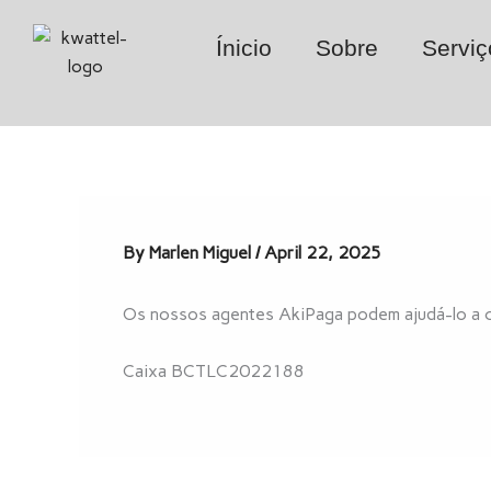
Skip
to
Ínicio
Sobre
Serviç
content
By
Marlen Miguel
/
April 22, 2025
Os nossos agentes AkiPaga podem ajudá-lo a cad
Caixa BCTLC2022188