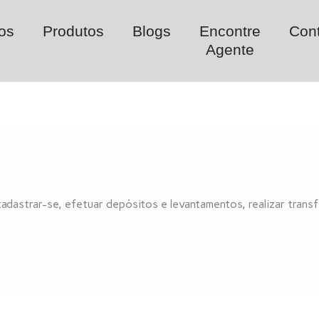
os
Produtos
Blogs
Encontre
Con
Agente
astrar-se, efetuar depósitos e levantamentos, realizar transf