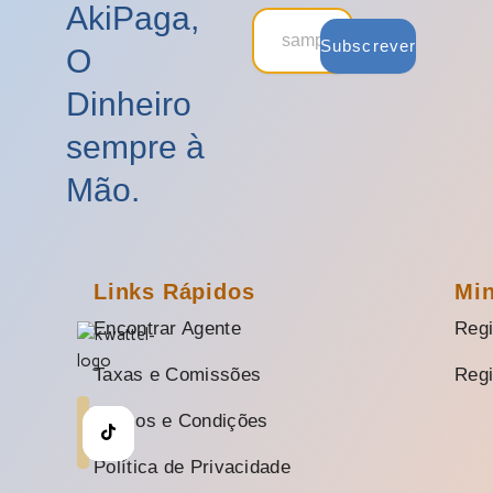
AkiPaga,
Subscrever
O
Dinheiro
sempre à
Mão.
Links Rápidos
Mi
Encontrar Agente
Regi
Taxas e Comissões
Regi
Termos e Condições
Política de Privacidade