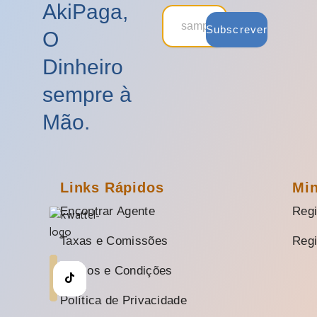
AkiPaga,
Subscrever
O
Dinheiro
sempre à
Mão.
Links Rápidos
Mi
Encontrar Agente
Regi
Taxas e Comissões
Regi
Termos e Condições
Política de Privacidade