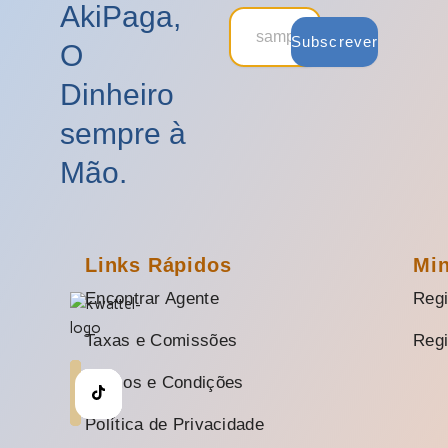
AkiPaga,
Subscrever
O
Dinheiro
sempre à
Mão.
Links Rápidos
Mi
Encontrar Agente
Regi
Taxas e Comissões
Regi
Termos e Condições
Política de Privacidade