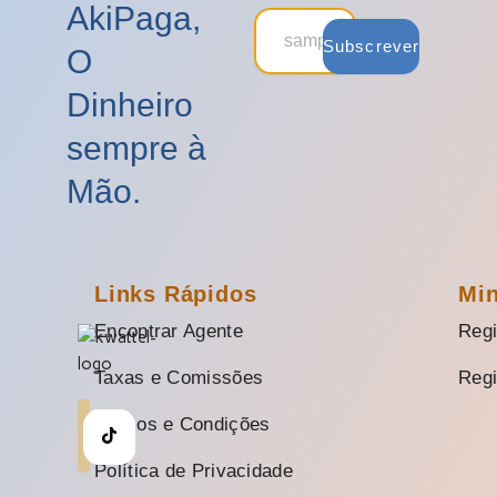
AkiPaga,
Subscrever
O
Dinheiro
sempre à
Mão.
Links Rápidos
Mi
Encontrar Agente
Regi
Taxas e Comissões
Regi
Termos e Condições
Política de Privacidade