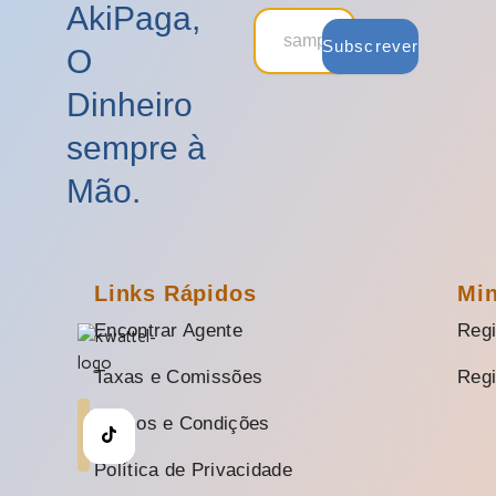
AkiPaga,
Subscrever
O
Dinheiro
sempre à
Mão.
Links Rápidos
Mi
Encontrar Agente
Regi
Taxas e Comissões
Regi
Termos e Condições
Política de Privacidade