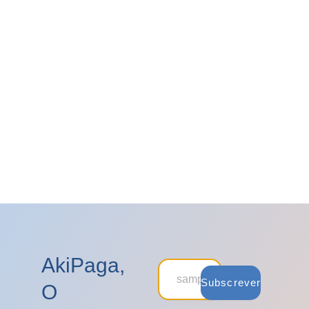
AkiPaga,
Subscrever
O