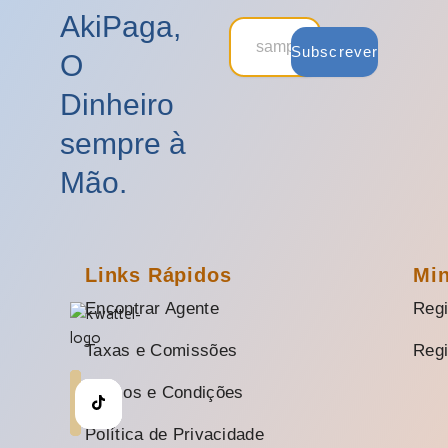
AkiPaga,
Subscrever
O
Dinheiro
sempre à
Mão.
Links Rápidos
Mi
Encontrar Agente
Regi
Taxas e Comissões
Regi
Termos e Condições
Política de Privacidade