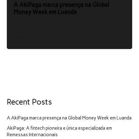
marca
A AkiPaga marca presença na Global
presença
Money Week em Luanda
na
March 17, 2026
Global
Money
Read Post »
Week
em
Luanda
Recent Posts
A AkiPaga marca presença na Global Money Week em Luanda
AkiPaga: A fintech pioneira e única especializada em
Remessas Internacionais