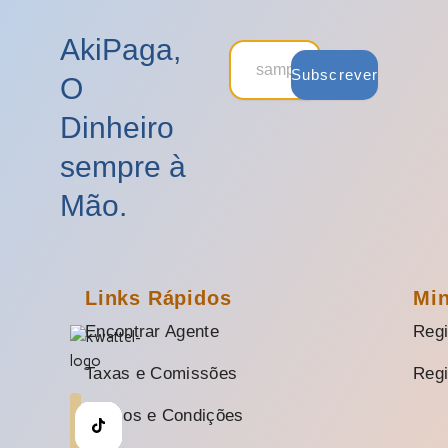
AkiPaga,
Subscrever
O
Dinheiro
sempre à
Mão.
Links Rápidos
Mi
Encontrar Agente
Regi
Taxas e Comissões
Regi
Termos e Condições