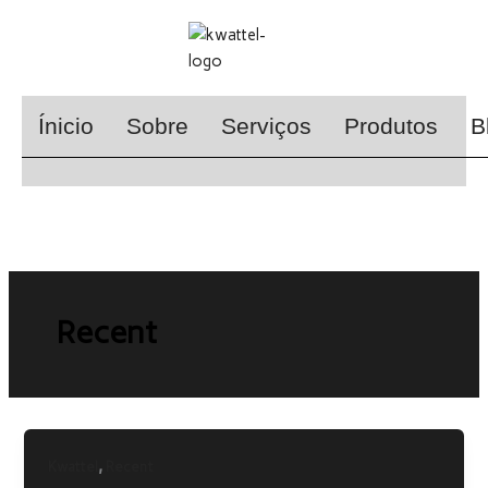
Skip
to
content
Ínicio
Sobre
Serviços
Produtos
B
Recent
A
,
AkiPaga
Kwattel
Recent