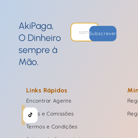
AkiPaga,
Subscrever
O Dinheiro
sempre à
Mão.
Links Rápidos
Min
Encontrar Agente
Regi
Taxas e Comissões
Reg
Termos e Condições