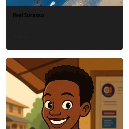
Real Sucesso
May 21, 2025
Read Post »
Magoga
da
Tia
Edna