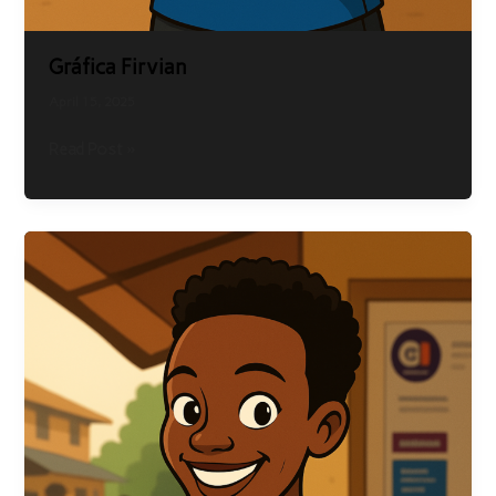
Gráfica Firvian
April 15, 2025
Read Post »
Explicação
do
Cassinda