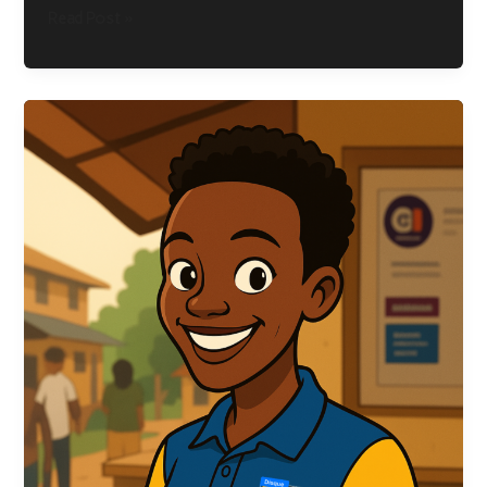
Read Post »
Lussasse
Comércio
Geral