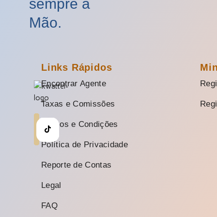
sempre à
Mão.
Links Rápidos
Mi
Encontrar Agente
Regi
Taxas e Comissões
Regi
Termos e Condições
Política de Privacidade
Reporte de Contas
Legal
FAQ