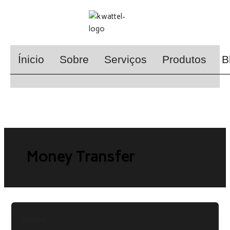
Skip
to
content
Ínicio
Sobre
Serviços
Produtos
B
Money Transfer
Kwattel
apresenta
Kwattel